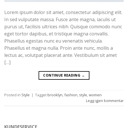
Lorem ipsum dolor sit amet, consectetur adipiscing elit.
In sed vulputate massa. Fusce ante magna, iaculis ut
purus ut, facilisis ultrices nibh. Quisque commodo nunc
eget tortor dapibus, et tristique magna convallis.
Phasellus egestas nunc eu venenatis vehicula.
Phasellus et magna nulla. Proin ante nunc, mollis a
lectus ac, volutpat placerat ante. Vestibulum sit amet
[…]
CONTINUE READING
→
Posted in
Style
|
Tagget
brooklyn
,
fashion
,
style
,
women
Legg igjen kommentar
KUNDESERVICE