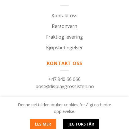
Kontakt oss
Personvern
Frakt og levering
Kjøpsbetingelser
KONTAKT OSS
+47 940 66 066
post@displaygrossisten.no
Denne nettsiden bruker cookies for å gi en bedre
Om oss
Kontakt oss
FAQ
opplevelse.
© 2026 Displaygrossisten. Denne siden bruker
LES MER
JEG FORSTÅR
informasjonskapsler