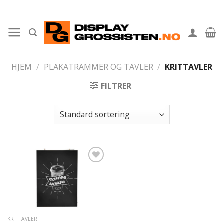
Skip
to
content
HJEM
/
PLAKATRAMMER OG TAVLER
/
KRITTAVLER
FILTRER
Legg til
ønskeliste
KRITTAVLER