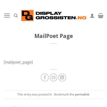
Skip
to
content
MailPoet Page
[mailpoet_page]
This entry was posted in . Bookmark the
permalink
.