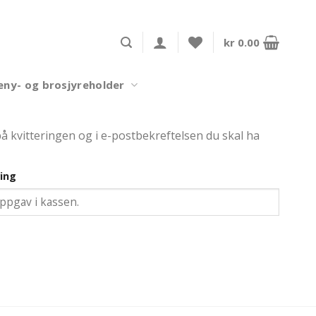
kr
0.00
ny- og brosjyreholder
 på kvitteringen og i e-postbekreftelsen du skal ha
ing