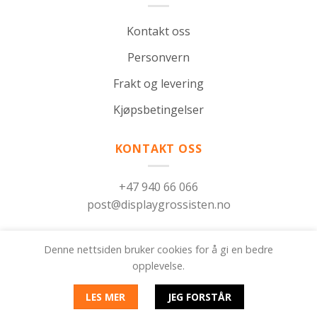
Kontakt oss
Personvern
Frakt og levering
Kjøpsbetingelser
KONTAKT OSS
+47 940 66 066
post@displaygrossisten.no
Denne nettsiden bruker cookies for å gi en bedre
Om oss
Kontakt oss
FAQ
opplevelse.
© 2026 Displaygrossisten. Denne siden bruker
LES MER
JEG FORSTÅR
informasjonskapsler