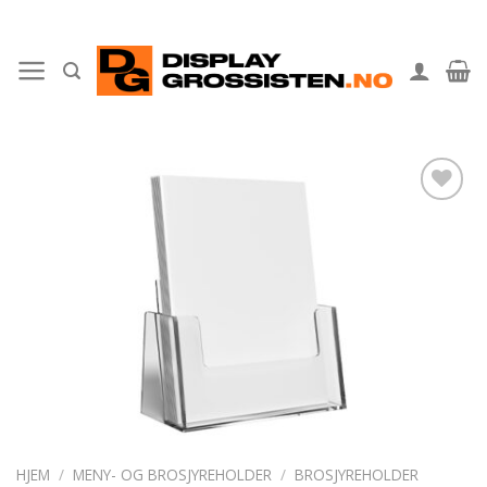
Skip
to
content
Legg til
ønskeliste
HJEM
/
MENY- OG BROSJYREHOLDER
/
BROSJYREHOLDER