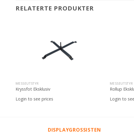
RELATERTE PRODUKTER
il
Legg til
iste
ønskeliste
MESSEUTSTYR
MESSEUTSTYR
Kryssfot Eksklusiv
Rollup Ekskl
Login to see prices
Login to see
DISPLAYGROSSISTEN