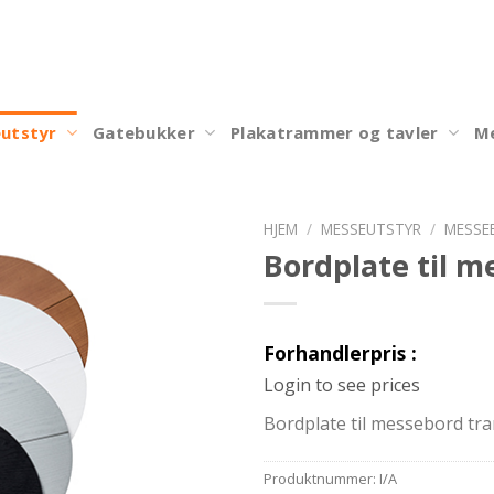
utstyr
Gatebukker
Plakatrammer og tavler
Me
HJEM
/
MESSEUTSTYR
/
MESSE
Bordplate til m
Legg til
ønskeliste
Forhandlerpris :
Login to see prices
Bordplate til messebord tra
Produktnummer:
I/A