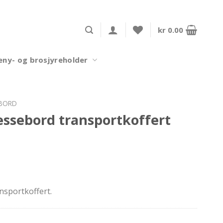
kr
0.00
ny- og brosjyreholder
BORD
essebord transportkoffert
nsportkoffert.