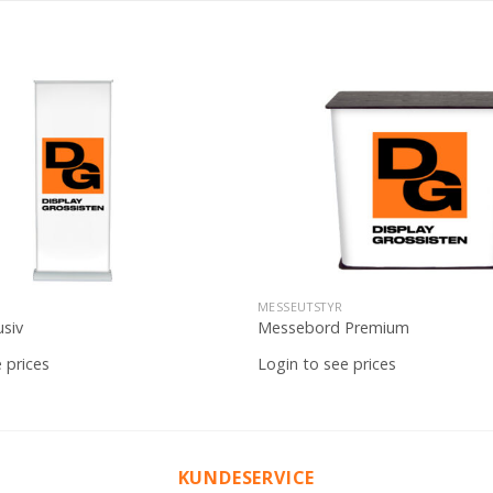
Legg til
ønskeliste
MESSEUTSTYR
usiv
Messebord Premium
 prices
Login to see prices
KUNDESERVICE