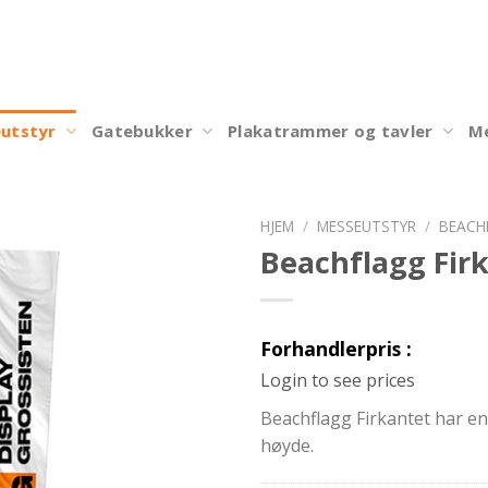
utstyr
Gatebukker
Plakatrammer og tavler
Me
HJEM
/
MESSEUTSTYR
/
BEACH
Beachflagg Fir
Legg til
ønskeliste
Forhandlerpris :
Login to see prices
Beachflagg Firkantet har en 
høyde.