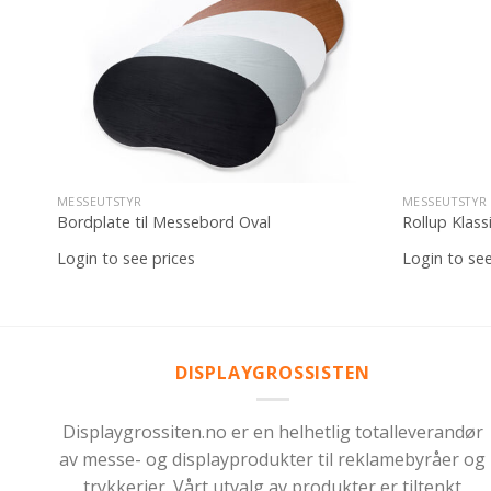
il
Legg til
iste
ønskeliste
MESSEUTSTYR
MESSEUTSTYR
Bordplate til Messebord Oval
Rollup Klass
Login to see prices
Login to see
DISPLAYGROSSISTEN
Displaygrossiten.no er en helhetlig totalleverandør
av messe- og displayprodukter til reklamebyråer og
trykkerier. Vårt utvalg av produkter er tiltenkt