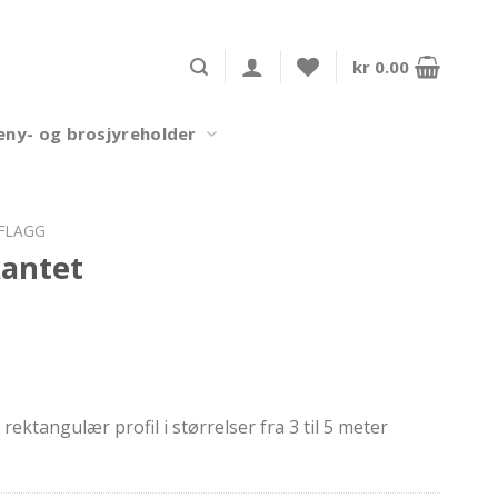
kr
0.00
ny- og brosjyreholder
FLAGG
kantet
rektangulær profil i størrelser fra 3 til 5 meter