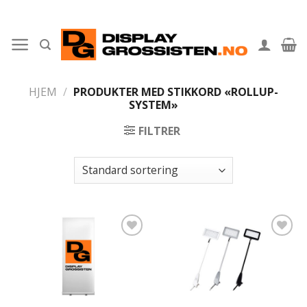
Skip
to
content
HJEM
/
PRODUKTER MED STIKKORD «ROLLUP-
SYSTEM»
FILTRER
Legg til
Legg til
ønskeliste
ønskeliste