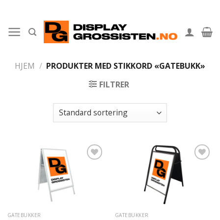
Skip
to
content
HJEM
/
PRODUKTER MED STIKKORD «GATEBUKK»
FILTRER
Legg til
Legg til
ønskeliste
ønskeliste
GATEBUKKER
GATEBUKKER